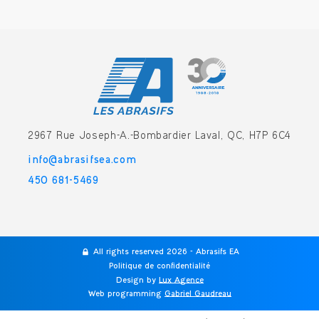
2967 Rue Joseph-A.-Bombardier
Laval, QC, H7P 6C4
info@abrasifsea.com
450 681-5469
All rights reserved 2026 - Abrasifs EA
Politique de confidentialité
Design by
Lux Agence
-
Web programming
Gabriel Gaudreau