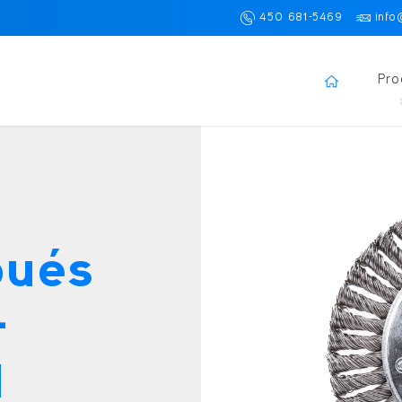
450 681-5469
info
Pro
oués
–
1