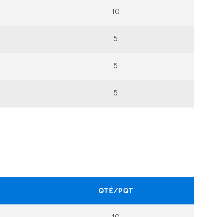
10
5
5
5
QTÉ/PQT