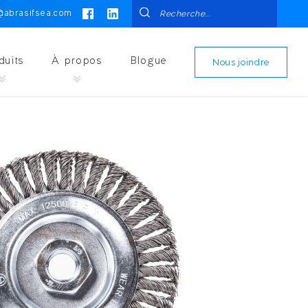
@abrasifsea.com
Nous joindre
duits
À propos
Blogue