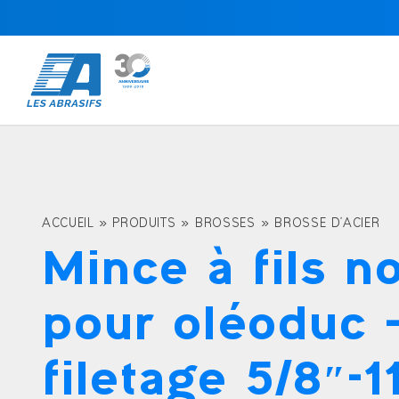
ACCUEIL
»
PRODUITS
»
BROSSES
»
BROSSE D'ACIER
Mince à fils n
pour oléoduc 
filetage 5/8″-1