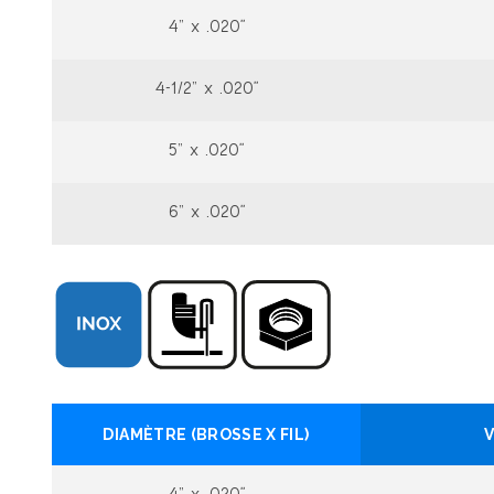
4” x .020"
4-1/2” x .020"
5” x .020"
6” x .020"
DIAMÈTRE (BROSSE X FIL)
V