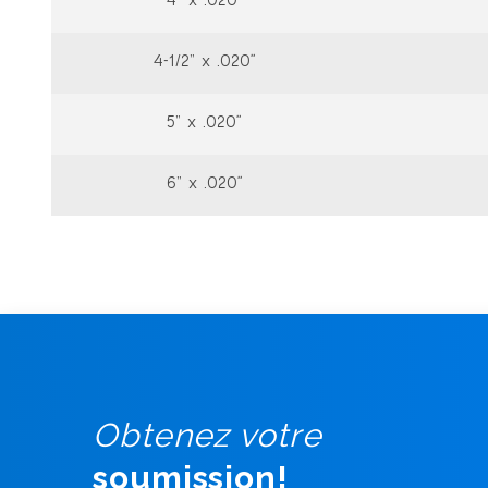
4” x .020"
4-1/2” x .020"
5” x .020"
6” x .020"
Obtenez votre
soumission!