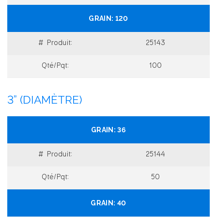
120
25143
100
3” (DIAMÈTRE)
36
25144
50
40