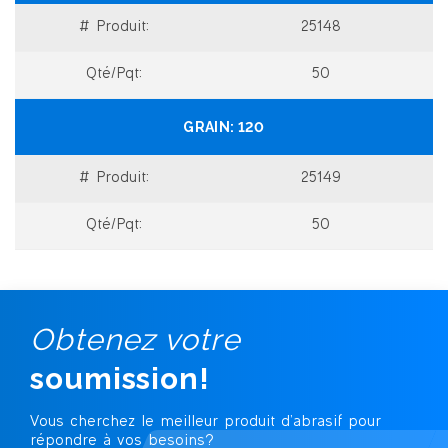
25148
50
120
25149
50
Obtenez votre
soumission!
Vous cherchez le meilleur produit d’abrasif
pour
répondre à vos besoins?