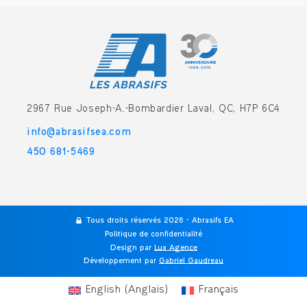
2967 Rue Joseph-A.-Bombardier
Laval, QC, H7P 6C4
info@abrasifsea.com
450 681-5469
Tous droits réservés 2026 - Abrasifs EA
Politique de confidentialité
Design par
Lux Agence
-
Développement par
Gabriel Gaudreau
English
(
Anglais
)
Français